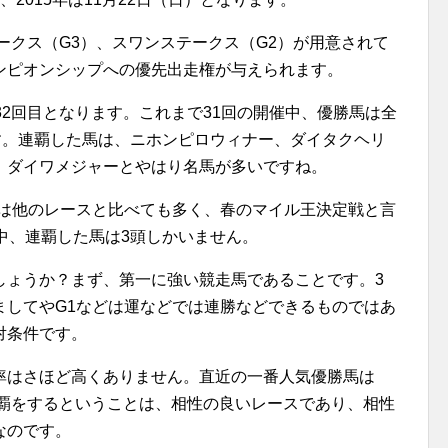
ークス（G3）、スワンステークス（G2）が用意されて
ンピオンシップへの優先出走権が与えられます。
32回目となります。これまで31回の開催中、優勝馬は全
す。連覇した馬は、ニホンピロウィナー、ダイタクヘリ
、ダイワメジャーとやはり名馬が多いですね。
いうのは他のレースと比べても多く、春のマイル王決定戦と言
中、連覇した馬は3頭しかいません。
しょうか？まず、第一に強い競走馬であることです。3
ましてやG1などは運などでは連勝などできるものではあ
対条件です。
率はさほど高くありません。直近の一番人気優勝馬は
連覇をするということは、相性の良いレースであり、相性
なのです。