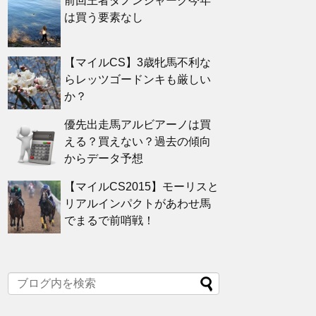
前回王者ダノンシャーク今年
は買う要素なし
【マイルCS】3歳牝馬不利な
らレッツゴードンキも厳しい
か？
優先出走馬アルビアーノは買
える？買えない？過去の傾向
からデータ予想
【マイルCS2015】モーリスと
リアルインパクトがあわせ馬
でまるで前哨戦！