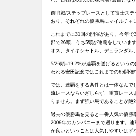
前哨戦/ステップレースとして富士ステ
おり、それぞれの優勝馬にマイルチャ
これまでに31回の開催があり、今年で
部で26頭、うち5頭が連覇をしていま
オス、タイキシャトル、デュランダル
5/26頭=19.2%が連覇を遂げると
われる安田記念ではこれまでの65開催
では、連覇をする条件とは一体なんで
流レースならいざしらず、重賞レース
りません。まず強い馬であることが絶
過去の優勝馬を見ると一番人気の優勝
2009年のカンパニーまで遡ります。
が良いということは人気しやすいはず