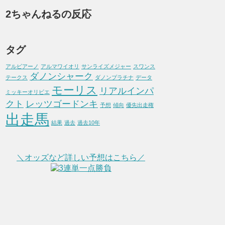
2ちゃんねるの反応
タグ
アルビアーノ
アルマワイオリ
サンライズメジャー
スワンス
ダノンシャーク
テークス
ダノンプラチナ
データ
モーリス
リアルインパ
ミッキーオリビエ
クト
レッツゴードンキ
予想
傾向
優先出走権
出走馬
結果
過去
過去10年
＼オッズなど詳しい予想はこちら／