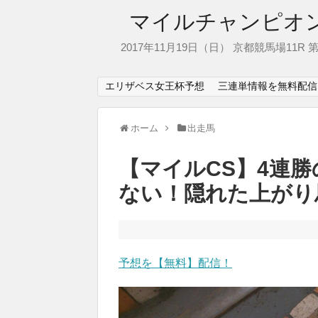
マイルチャンピオン
2017年11月19日（日） 京都競馬場
エリザベス女王杯予想
三連単情報を無料配信
ホーム
出走馬
【マイルCS】4連
ない！隠れた上がり
予想を【無料】配信！