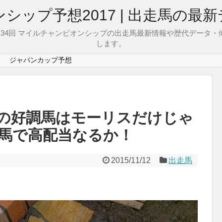
シップ予想2017 | 出走馬の最
11R 第34回 マイルチャンピオンシップの出走馬最新情報や歴代デー
します。
ジャパンカップ予想
勝の好調馬はモーリスだけじゃ
馬で高配当なるか！
2015/11/12
出走馬