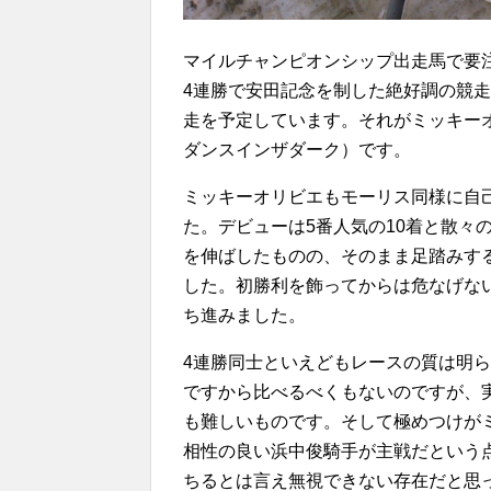
マイルチャンピオンシップ出走馬で要
4連勝で安田記念を制した絶好調の競走
走を予定しています。それがミッキー
ダンスインザダーク）です。
ミッキーオリビエもモーリス同様に自
た。デビューは5番人気の10着と散々
を伸ばしたものの、そのまま足踏みす
した。初勝利を飾ってからは危なげない走
ち進みました。
4連勝同士といえどもレースの質は明ら
ですから比べるべくもないのですが、
も難しいものです。そして極めつけが
相性の良い浜中俊騎手が主戦だという
ちるとは言え無視できない存在だと思